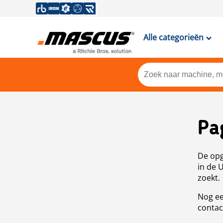
Alle categorieën
Pa
De opg
in de 
zoekt.
Nog ee
contac