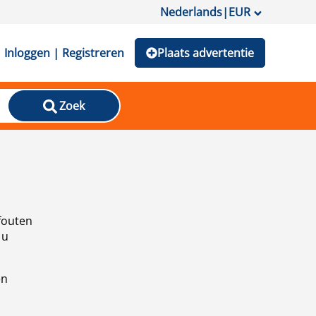
Nederlands
|
EUR
Inloggen | Registreren
Plaats advertentie
Zoek
fouten
 u
en