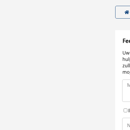
Fe
Uw 
hul
zul
mog