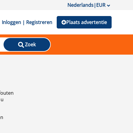
Nederlands
|
EUR
Inloggen | Registreren
Plaats advertentie
Zoek
fouten
 u
en