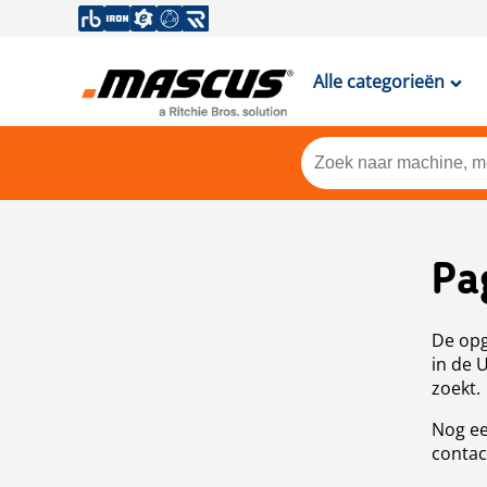
Alle categorieën
Pa
De opg
in de 
zoekt.
Nog ee
contac