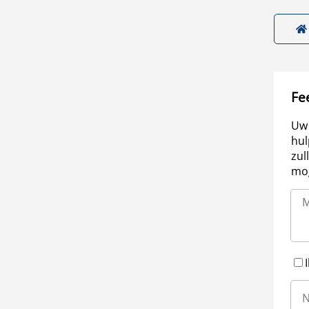
Fe
Uw 
hul
zul
mog