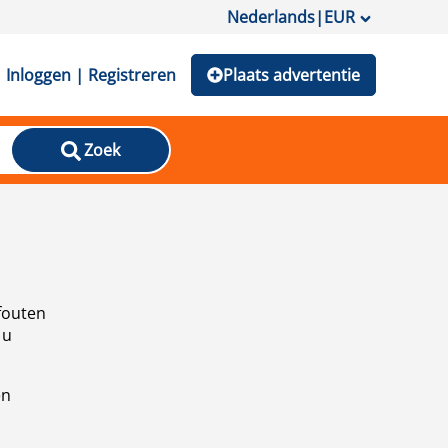
Nederlands
|
EUR
Inloggen | Registreren
Plaats advertentie
Zoek
fouten
 u
en