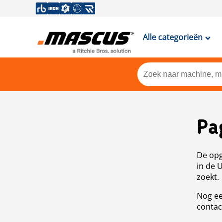
Alle categorieën
Pa
De opg
in de 
zoekt.
Nog ee
contac