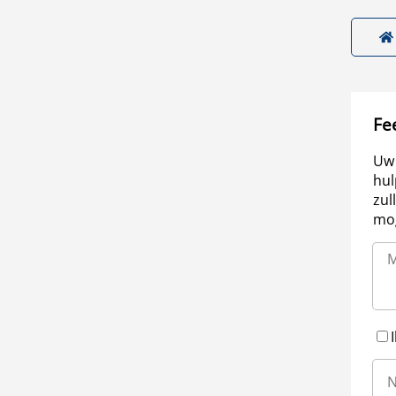
Fe
Uw 
hul
zul
mog