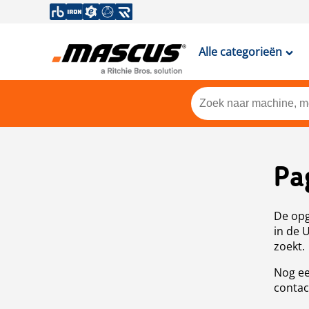
Alle categorieën
Pa
De opg
in de 
zoekt.
Nog ee
contac