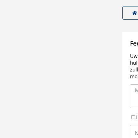
Fe
Uw 
hul
zul
mog