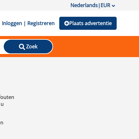
Nederlands
|
EUR
Inloggen | Registreren
Plaats advertentie
Zoek
fouten
 u
en