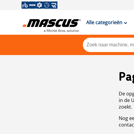
Alle categorieën
Pa
De opg
in de 
zoekt.
Nog ee
contac