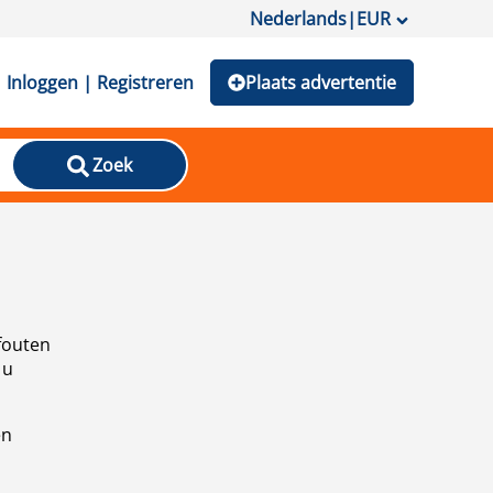
Nederlands
|
EUR
Inloggen | Registreren
Plaats advertentie
Zoek
fouten
 u
en