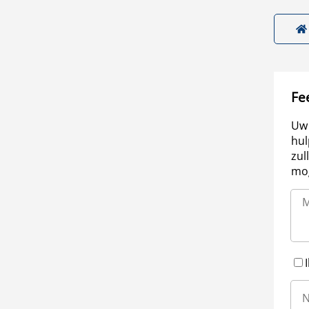
Fe
Uw 
hul
zul
mog