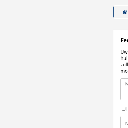
Fe
Uw 
hul
zul
mog