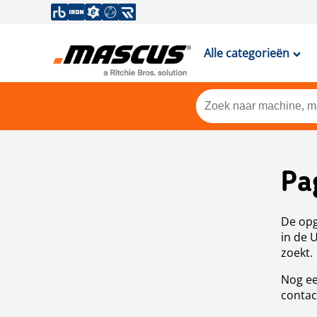
Alle categorieën
Pa
De opg
in de 
zoekt.
Nog ee
contac