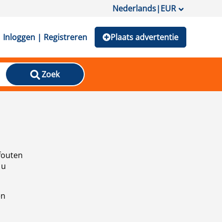
Nederlands
|
EUR
Inloggen | Registreren
Plaats advertentie
Zoek
fouten
 u
en