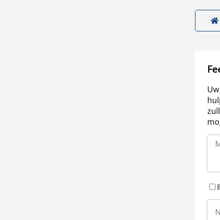
Fe
Uw 
hul
zul
mog