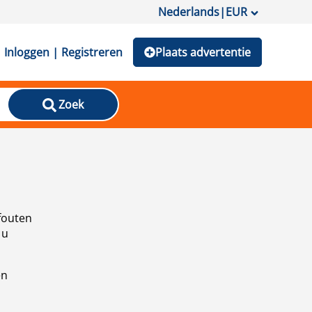
Nederlands
|
EUR
Inloggen | Registreren
Plaats advertentie
Zoek
fouten
 u
en