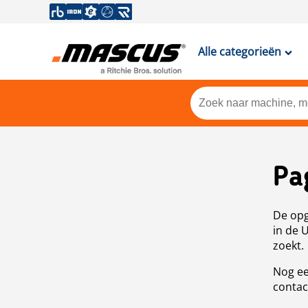
Alle categorieën
Pa
De opg
in de 
zoekt.
Nog ee
contac