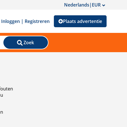
Nederlands
|
EUR
Inloggen | Registreren
Plaats advertentie
Zoek
fouten
 u
en