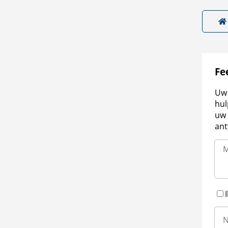
Fe
Uw 
hul
uw 
ant