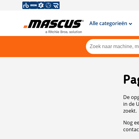
Alle categorieën
Pa
De opg
in de 
zoekt.
Nog ee
contac