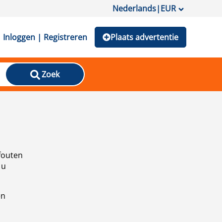
Nederlands
|
EUR
Inloggen | Registreren
Plaats advertentie
Zoek
fouten
 u
en