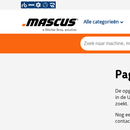
Alle categorieën
Pa
De opg
in de 
zoekt.
Nog ee
contac