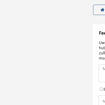
Fe
Uw 
hul
zul
mog