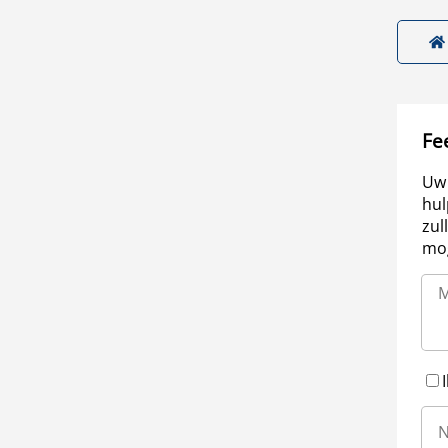
Fe
Uw 
hul
zul
mog