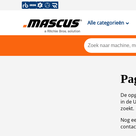
Alle categorieën
Pa
De opg
in de 
zoekt.
Nog ee
contac