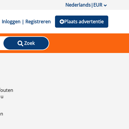
Nederlands
|
EUR
Inloggen | Registreren
Plaats advertentie
Zoek
fouten
 u
en