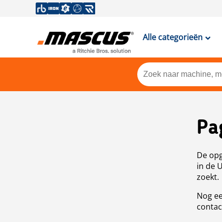
Alle categorieën
Pa
De opg
in de 
zoekt.
Nog ee
contac