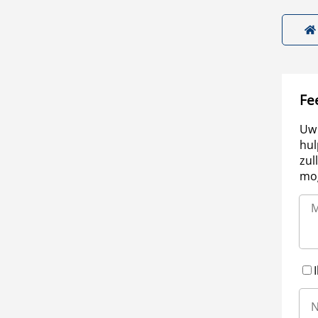
Fe
Uw 
hul
zul
mog