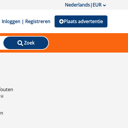
Nederlands
|
EUR
Inloggen | Registreren
Plaats advertentie
Zoek
fouten
 u
en