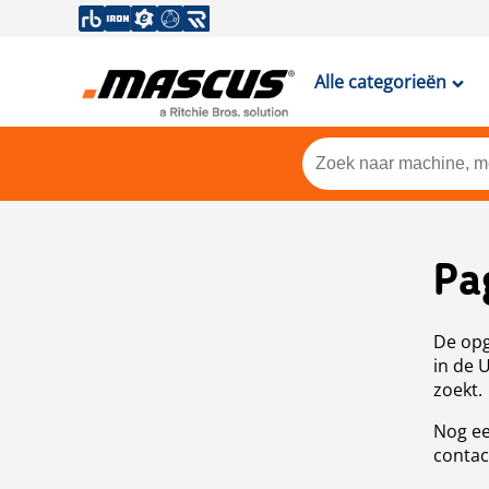
Alle categorieën
Pa
De opg
in de 
zoekt.
Nog ee
contac