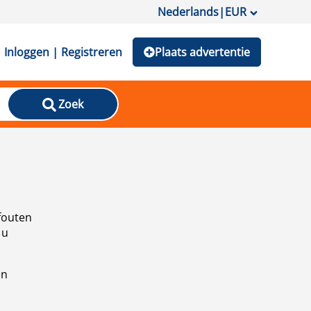
Nederlands
|
EUR
Inloggen | Registreren
Plaats advertentie
Zoek
fouten
 u
en