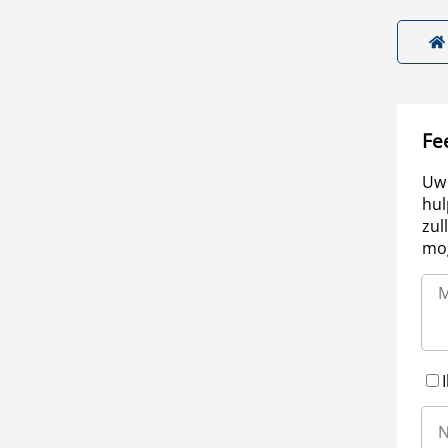
Fe
Uw 
hul
zul
mog