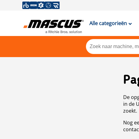
Alle categorieën
Pa
De opg
in de 
zoekt.
Nog ee
contac