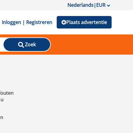
Nederlands
|
EUR
Inloggen | Registreren
Plaats advertentie
Zoek
fouten
 u
en