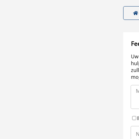
Fe
Uw 
hul
zul
mog