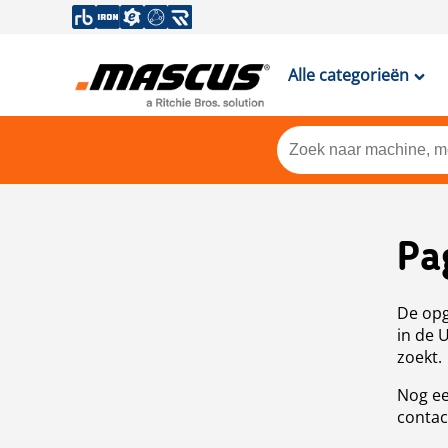
Alle categorieën
Pa
De opg
in de 
zoekt.
Nog ee
contac