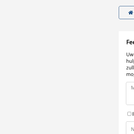
Fe
Uw 
hul
zul
mog