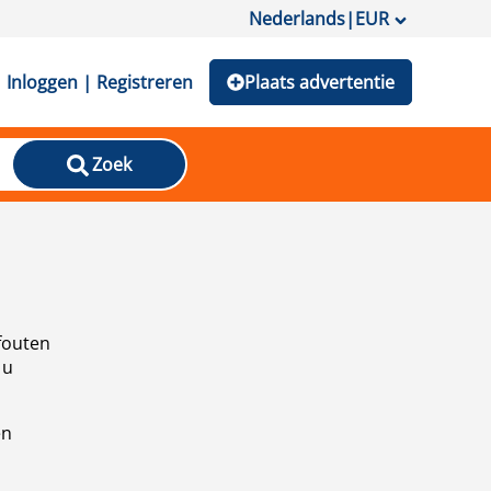
Nederlands
|
EUR
Inloggen | Registreren
Plaats advertentie
Zoek
fouten
 u
en