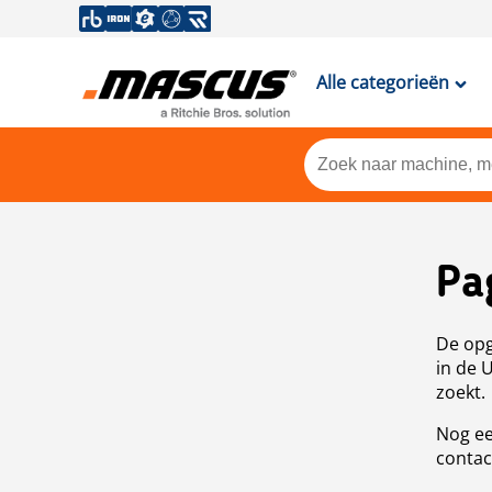
Alle categorieën
Pa
De opg
in de 
zoekt.
Nog ee
contac