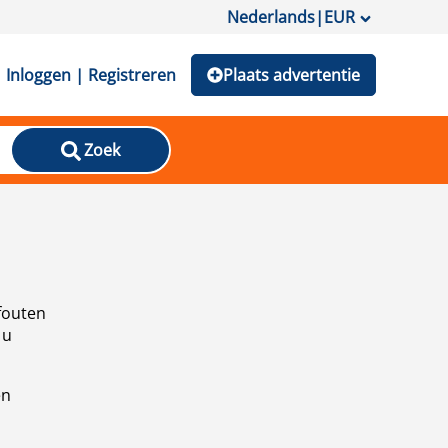
Nederlands
|
EUR
Inloggen | Registreren
Plaats advertentie
Zoek
fouten
 u
en