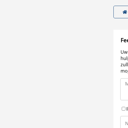
Fe
Uw 
hul
zul
mog