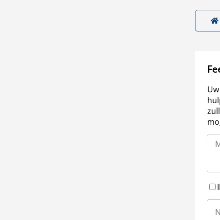
Fe
Uw 
hul
zul
mog