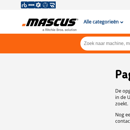
Alle categorieën
Pa
De opg
in de 
zoekt.
Nog ee
contac