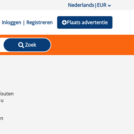
Nederlands
|
EUR
Inloggen | Registreren
Plaats advertentie
Zoek
fouten
 u
en