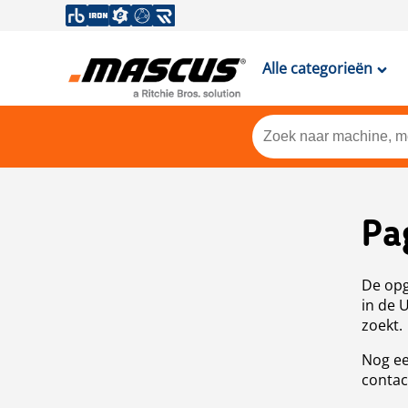
Alle categorieën
Pa
De opg
in de 
zoekt.
Nog ee
contac