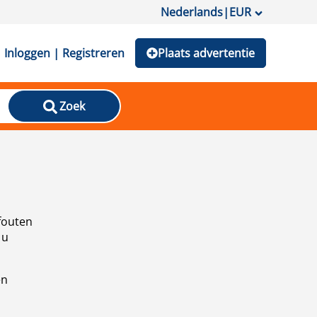
Nederlands
|
EUR
Inloggen | Registreren
Plaats advertentie
Zoek
fouten
 u
en