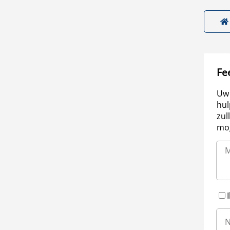
Fe
Uw 
hul
zul
mog