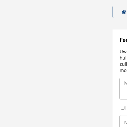
Fe
Uw 
hul
zul
mog