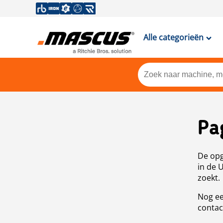
Alle categorieën
Pa
De opg
in de 
zoekt.
Nog ee
contac