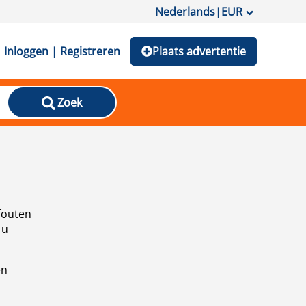
Nederlands
|
EUR
Inloggen | Registreren
Plaats advertentie
Zoek
fouten
 u
en