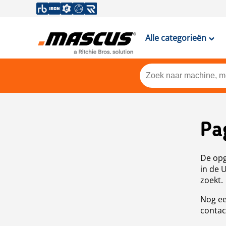
Alle categorieën
Pa
De opg
in de 
zoekt.
Nog ee
contac