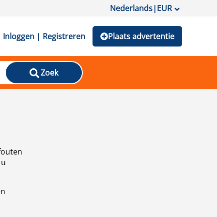
Nederlands
|
EUR
Inloggen | Registreren
Plaats advertentie
Zoek
fouten
 u
en