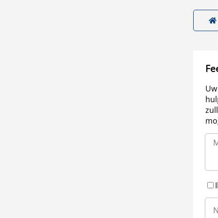
Fe
Uw 
hul
zul
mog