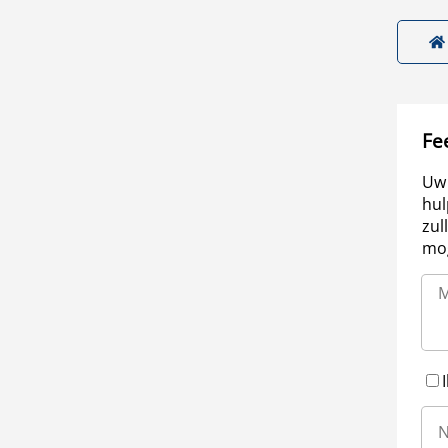
Fe
Uw 
hul
zul
mog