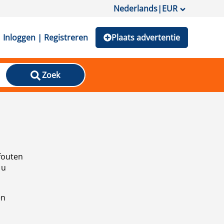
Nederlands
|
EUR
Inloggen | Registreren
Plaats advertentie
Zoek
fouten
 u
en