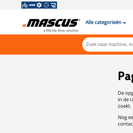
Alle categorieën
Pa
De opg
in de 
zoekt.
Nog ee
contac