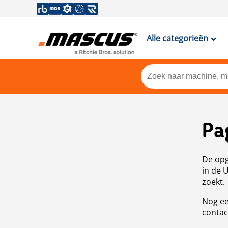
Alle categorieën
Pa
De opg
in de 
zoekt.
Nog ee
contac