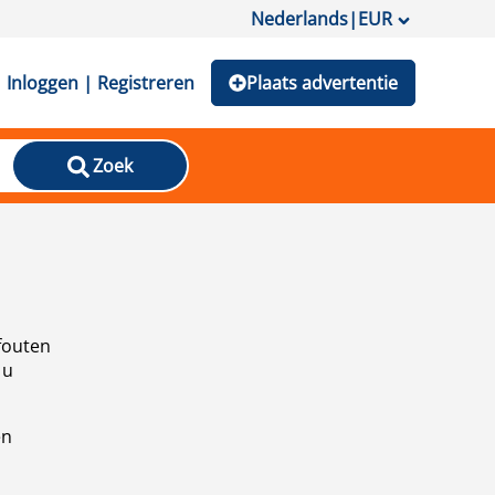
Nederlands
|
EUR
Inloggen | Registreren
Plaats advertentie
Zoek
fouten
 u
en