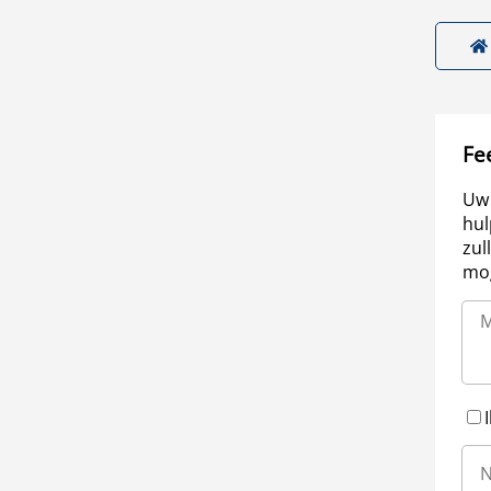
Fe
Uw 
hul
zul
mog