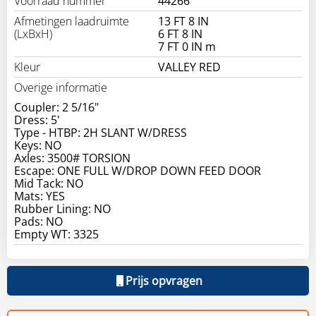
Voorraad nummer
44266
Afmetingen laadruimte
13 FT 8 IN
(LxBxH)
6 FT 8 IN
7 FT 0 IN m
Kleur
VALLEY RED
Overige informatie
Coupler: 2 5/16"
Dress: 5'
Type - HTBP: 2H SLANT W/DRESS
Keys: NO
Axles: 3500# TORSION
Escape: ONE FULL W/DROP DOWN FEED DOOR
Mid Tack: NO
Mats: YES
Rubber Lining: NO
Pads: NO
Prijs opvragen