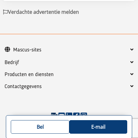
Verdachte advertentie melden
Mascus-sites
Bedrijf
Producten en diensten
Contactgegevens
©
2026
Mascus
Algemene voorwaarden
Privacy policy
Bel
E-mail
Site map