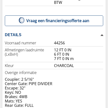
BTW
Vraag een financieringsofferte aan
DETAILS
Voorraad nummer
44256
Afmetingen laadruimte
12 FT 0 IN
(LxBxH)
6 FT 0 IN
7 FT 0 IN m
Kleur
CHARCOAL
Overige informatie
Coupler: 2 5/16"
Center Gate: PIPE DIVIDER
Escape: 32"
Keys: NO
Brakes: 4WB
Mats: YES
Rear Gate: FULL