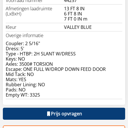
Voorraad nummer
44257
Afmetingen laadruimte
13 FT 8 IN
(LxBxH)
6 FT 8 IN
7 FT 0 IN m
Kleur
VALLEY BLUE
Overige informatie
Coupler: 2 5/16"
Dress: 5'
Type - HTBP: 2H SLANT W/DRESS
Keys: NO
Axles: 3500# TORSION
Escape: ONE FULL W/DROP DOWN FEED DOOR
Mid Tack: NO
Mats: YES
Rubber Lining: NO
Pads: NO
Prijs opvragen