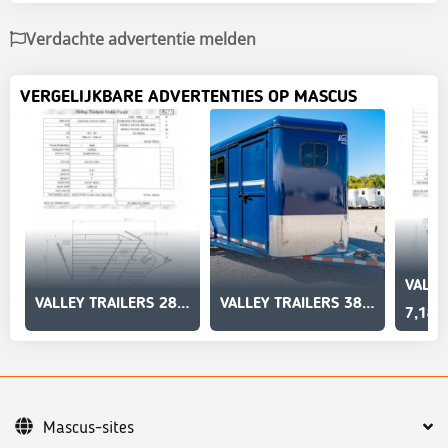
Verdachte advertentie melden
VERGELIJKBARE ADVERTENTIES OP MASCUS
VALLEY TRAILERS 2800
VALLEY TRAILERS 3820
7,189
Mascus-sites