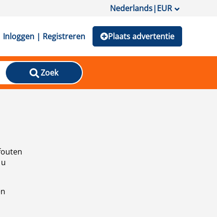
Nederlands
|
EUR
Inloggen | Registreren
Plaats advertentie
Zoek
fouten
 u
en