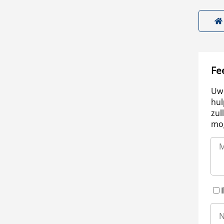
Fe
Uw 
hul
zul
mog