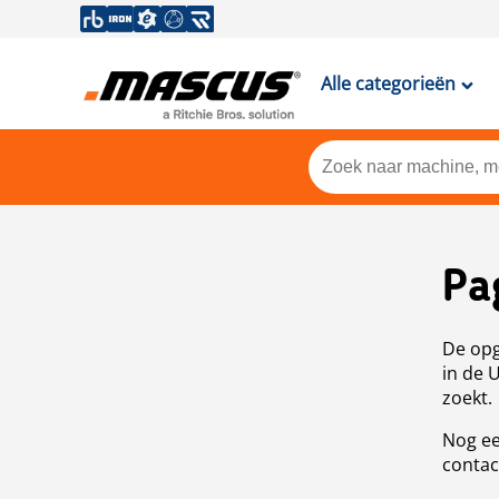
Alle categorieën
Pa
De opg
in de 
zoekt.
Nog ee
contac