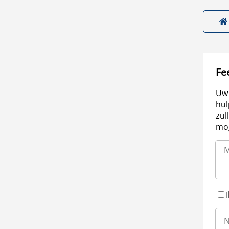
Fe
Uw 
hul
zul
mog