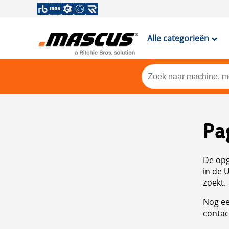
Alle categorieën
Pa
De opg
in de 
zoekt.
Nog ee
contac