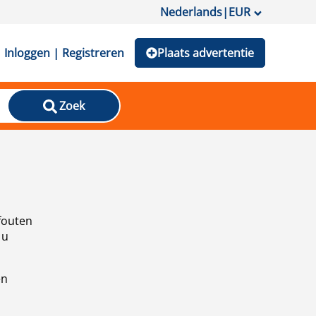
Nederlands
|
EUR
Inloggen | Registreren
Plaats advertentie
Zoek
fouten
 u
en