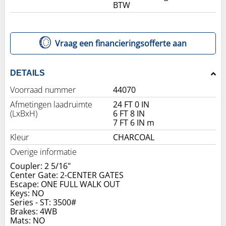
BTW
Vraag een financieringsofferte aan
DETAILS
Voorraad nummer
44070
Afmetingen laadruimte
24 FT 0 IN
(LxBxH)
6 FT 8 IN
7 FT 6 IN m
Kleur
CHARCOAL
Overige informatie
Coupler: 2 5/16"
Center Gate: 2-CENTER GATES
Escape: ONE FULL WALK OUT
Keys: NO
Series - ST: 3500#
Brakes: 4WB
Mats: NO