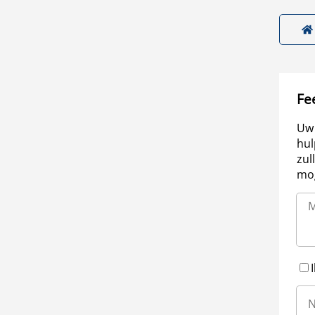
Fe
Uw 
hul
zul
mog