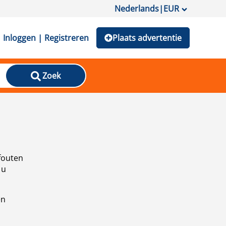
Nederlands
|
EUR
Inloggen | Registreren
Plaats advertentie
Zoek
fouten
 u
en