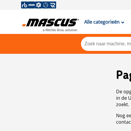
Alle categorieën
Pa
De opg
in de 
zoekt.
Nog ee
contac