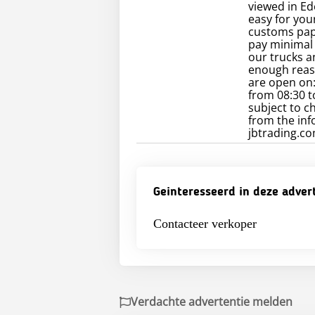
viewed in Ed
easy for you
customs pape
pay minimal 
our trucks an
enough reaso
are open on:
from 08:30 t
subject to c
from the inf
jbtrading.com
Geinteresseerd in deze adver
Contacteer verkoper
Verdachte advertentie melden