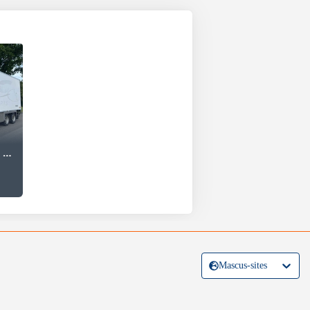
Chereau Autonoom Vector 1550
Mascus-sites