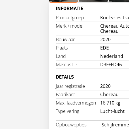
INFORMATIE
Productgroep
Koel-vries tra
Merk / model
Chereau Au
Chereau
Bouwjaar
2020
Plaats
EDE
Land
Nederland
Mascus ID
D3FFFD46
DETAILS
Jaar registratie
2020
Fabrikant
Chereau
Max. laadvermogen
16.710 kg
Type vering
Lucht-lucht
Opbouwopties
Schijfremm