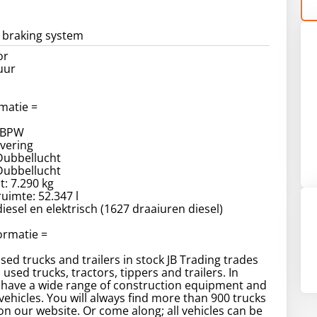
k braking system
or
uur
matie =
 BPW
tvering
Dubbellucht
Dubbellucht
t: 7.290 kg
uimte: 52.347 l
iesel en elektrisch (1627 draaiuren diesel)
formatie =
sed trucks and trailers in stock JB Trading trades
used trucks, tractors, tippers and trailers. In
 have a wide range of construction equipment and
ehicles. You will always find more than 900 trucks
 on our website. Or come along; all vehicles can be