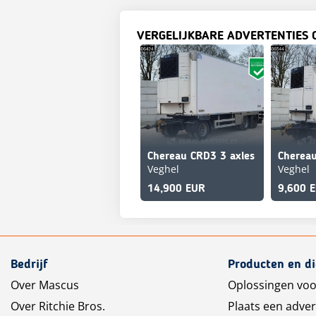
VERGELIJKBARE ADVERTENTIES 
Chereau CRD3 3 axles
Veghel
Veghel
14,900 EUR
9,600 
Bedrijf
Producten en d
Over Mascus
Oplossingen voo
Over Ritchie Bros.
Plaats een adver