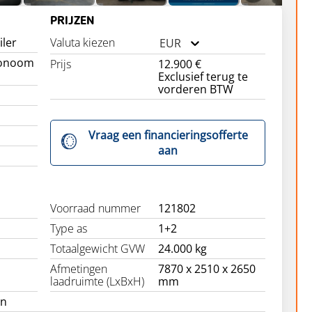
PRIJZEN
iler
Valuta kiezen
EUR
tonoom
Prijs
12.900 €
Exclusief terug te
vorderen BTW
Vraag een financieringsofferte
aan
Voorraad nummer
121802
Type as
1+2
Totaalgewicht GVW
24.000 kg
Afmetingen
7870 x 2510 x 2650
laadruimte (LxBxH)
mm
en