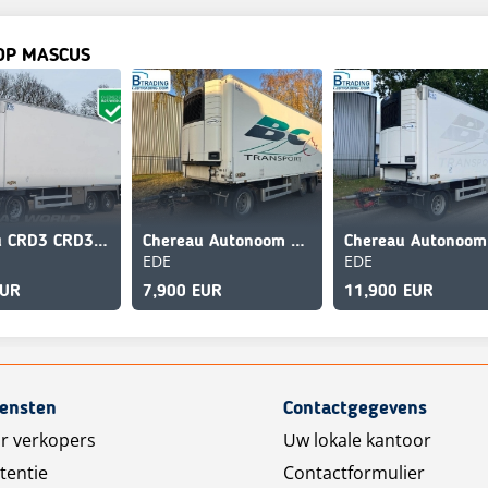
OP MASCUS
Chereau CRD3 CRD3 3 axles Flower Width
Chereau Autonoom Carrier Vector 1350
EDE
EDE
EUR
7,900 EUR
11,900 EUR
iensten
Contactgegevens
r verkopers
Uw lokale kantoor
tentie
Contactformulier