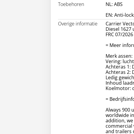
Toebehoren
NL: ABS
EN: Anti-loc
Overige informatie
Carrier Vect
Diesel 1627 
FRC 07/2026
= Meer infor
Merk assen:
Vering: luch
Achteras 1: 
Achteras 2: 
Ledig gewich
Inhoud laadr
Koelmotor: d
= Bedrijfsin
Always 900 u
worldwide in 
addition, we
commercial v
and trailers