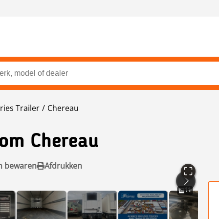
ries Trailer
Chereau
om Chereau
n bewaren
Afdrukken
11