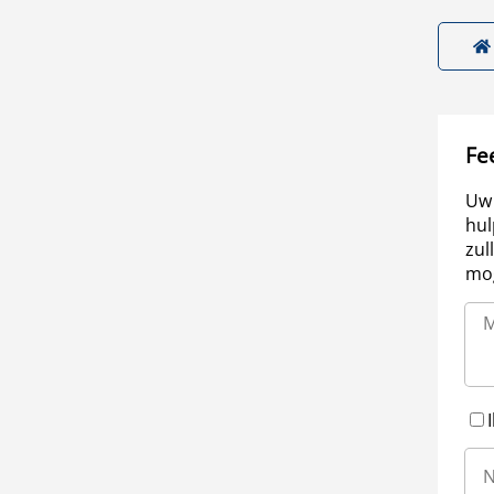
Fe
Uw 
hul
zul
mog