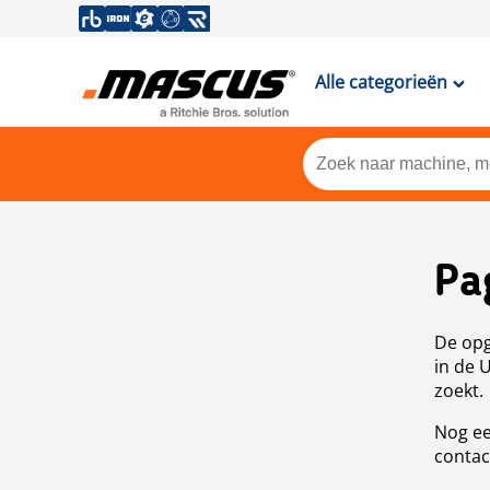
Alle categorieën
Pa
De opg
in de 
zoekt.
Nog ee
contac