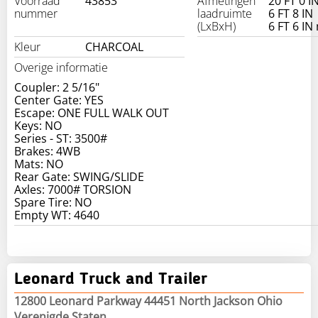
Voorraad
43853
Afmetingen
20 FT 0 I
nummer
laadruimte
6 FT 8 IN
(LxBxH)
6 FT 6 IN
Kleur
CHARCOAL
Overige informatie
Coupler: 2 5/16"
Center Gate: YES
Escape: ONE FULL WALK OUT
Keys: NO
Series - ST: 3500#
Brakes: 4WB
Mats: NO
Rear Gate: SWING/SLIDE
Axles: 7000# TORSION
Spare Tire: NO
Leonard Truck and Trailer
12800 Leonard Parkway 44451 North Jackson Ohio
Verenigde Staten