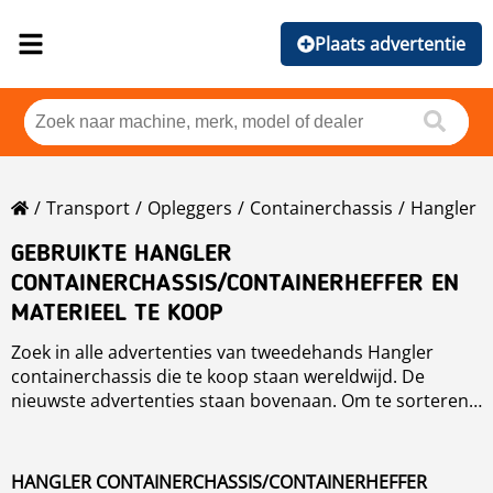
Plaats advertentie
Transport
Opleggers
Containerchassis
Hangler
GEBRUIKTE HANGLER
CONTAINERCHASSIS/CONTAINERHEFFER EN
MATERIEEL TE KOOP
Zoek in alle advertenties van tweedehands Hangler
containerchassis die te koop staan wereldwijd. De
nieuwste advertenties staan bovenaan. Om te sorteren
van deze Hangler containerchassis kun je op de sorteer
knop klikken voor merk, jaar, prijs, gebruikersuren en
land.
HANGLER CONTAINERCHASSIS/CONTAINERHEFFER