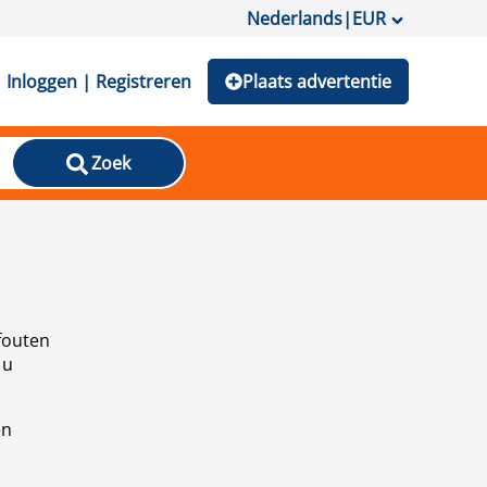
Nederlands
|
EUR
Inloggen | Registreren
Plaats advertentie
Zoek
fouten
 u
en