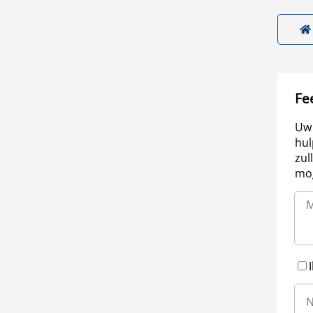
Fe
Uw 
hul
zul
mog