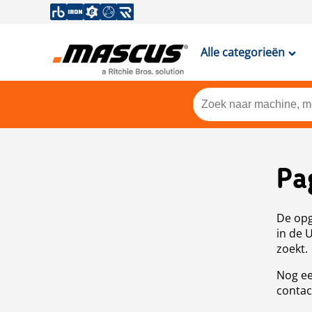
Alle categorieën
Pa
De opg
in de 
zoekt.
Nog ee
contac