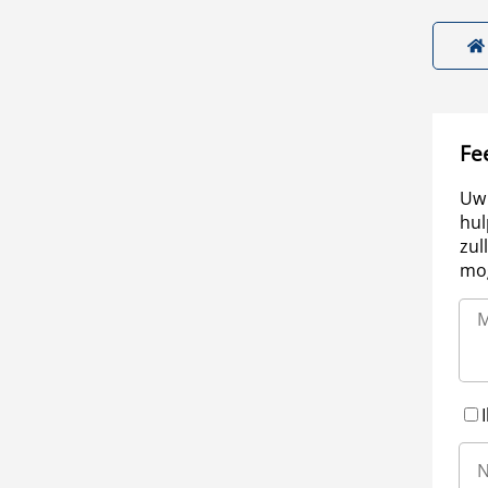
Fe
Uw 
hul
zul
mog