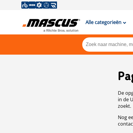
Alle categorieën
Pa
De opg
in de 
zoekt.
Nog ee
contac