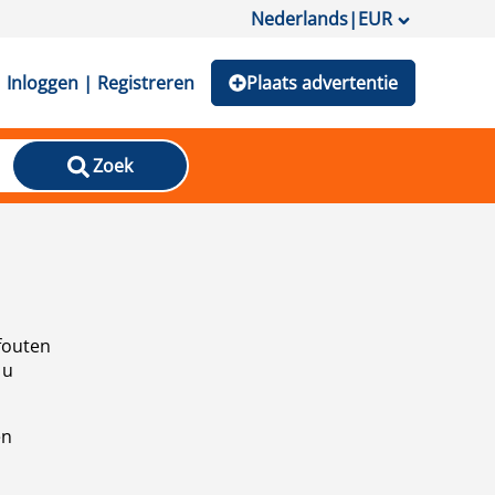
Nederlands
|
EUR
Inloggen | Registreren
Plaats advertentie
Zoek
fouten
 u
en