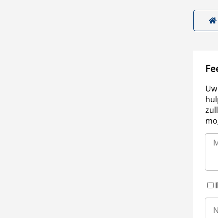
Fe
Uw 
hul
zul
mog