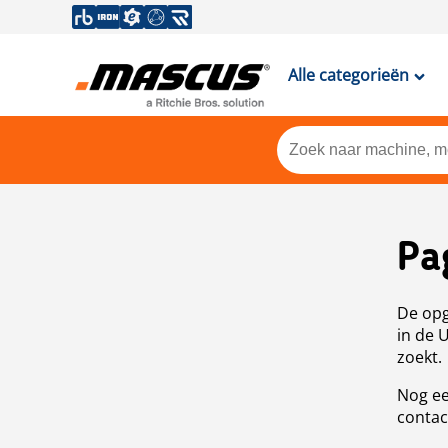
Alle categorieën
Pa
De opg
in de 
zoekt.
Nog ee
contac