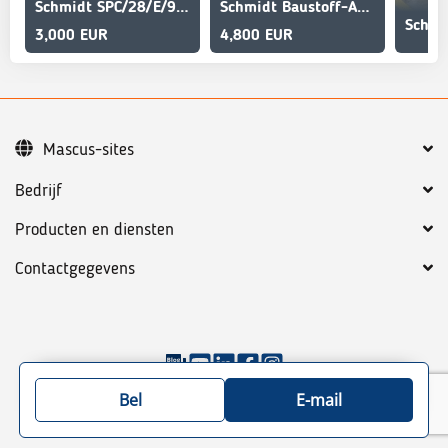
Schmidt SPC/28/E/9,1 Liftachse
Schmidt Baustoff-Auflieger/Pritsche+Bordwände/Lenkachse/
3,000 EUR
4,800 EUR
Mascus-sites
Bedrijf
Producten en diensten
Contactgegevens
©
2026
Mascus
Algemene voorwaarden
Privacy policy
Bel
E-mail
Site map