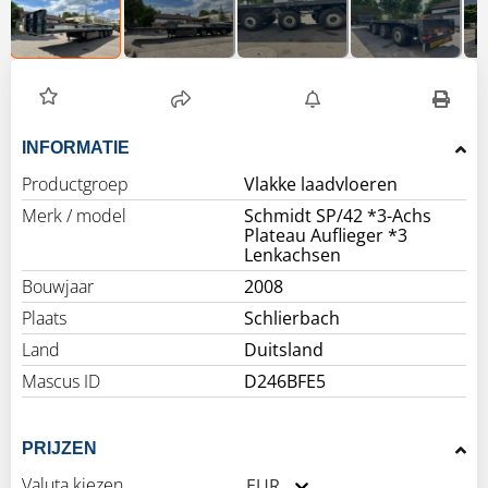
INFORMATIE
Productgroep
Vlakke laadvloeren
Merk / model
Schmidt SP/42 *3-Achs
Plateau Auflieger *3
Lenkachsen
Bouwjaar
2008
Plaats
Schlierbach
Land
Duitsland
Mascus ID
D246BFE5
PRIJZEN
Valuta kiezen
EUR