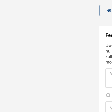
Fe
Uw 
hul
zul
mog