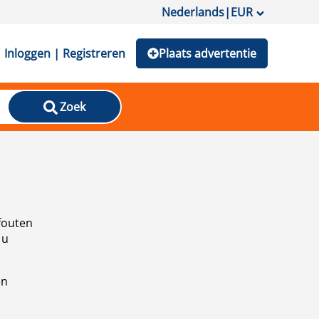
Nederlands
|
EUR
Inloggen | Registreren
Plaats advertentie
Zoek
fouten
 u
en