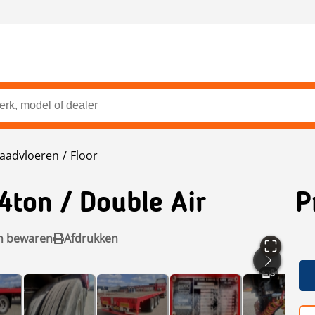
Laadvloeren
Floor
44ton / Double Air
P
n bewaren
Afdrukken
8