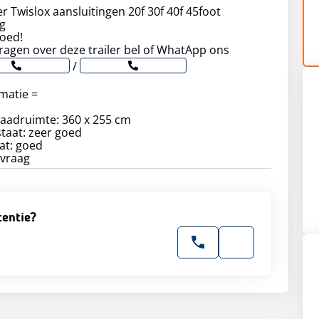
er Twislox aansluitingen 20f 30f 40f 45foot
g
goed!
agen over deze trailer bel of WhatApp ons
/
matie =
laadruimte: 360 x 255 cm
taat: zeer goed
at: goed
nvraag
tentie?