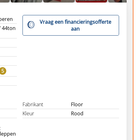
loeren
Vraag een financieringsofferte
 / 44ton
aan
5
Fabrikant
Floor
Kleur
Rood
t
leppen