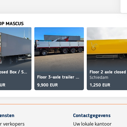
OP MASCUS
Floor Closed Box / Stuur-As / Laadklep / Bpw-Axle
Schiedam
Floor 3-axle trailer with Kennis 16 t/m crane! 10,8 mtrs
EUR
9,900 EUR
1,250 EUR
iensten
Contactgegevens
r verkopers
Uw lokale kantoor