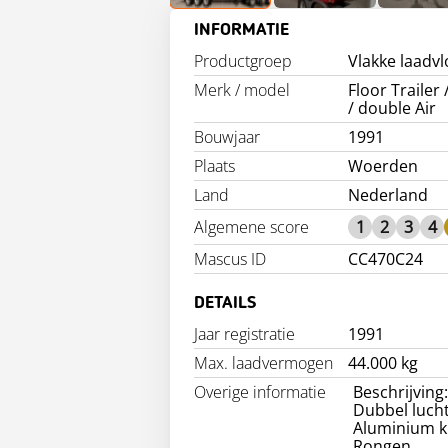
INFORMATIE
Productgroep
Vlakke laadv
Merk / model
Floor Trailer
/ double Air
Bouwjaar
1991
Plaats
Woerden
Land
Nederland
Algemene score
1
2
3
4
Mascus ID
CC470C24
DETAILS
Jaar registratie
1991
Max. laadvermogen
44.000 kg
Overige informatie
Beschrijving:
Dubbel luch
Aluminium k
Rongen