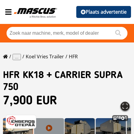
Plaats advertentie
Koel Vries Trailer
HFR
...
HFR
KK18 + CARRIER SUPRA
750
7,900 EUR
18
1