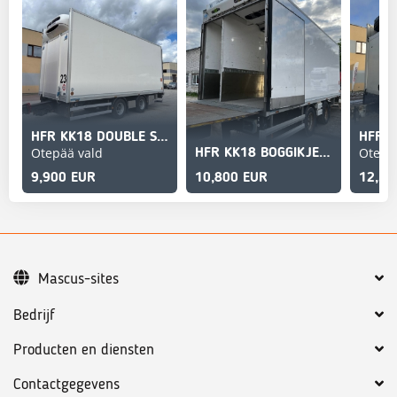
HFR KK18 DOUBLE STOCK + THERMOKING T-1000R
Otepää vald
Otepä
HFR KK18 BOGGIKJERRE
9,900 EUR
10,800 EUR
12,50
Mascus-sites
Bedrijf
Producten en diensten
Contactgegevens