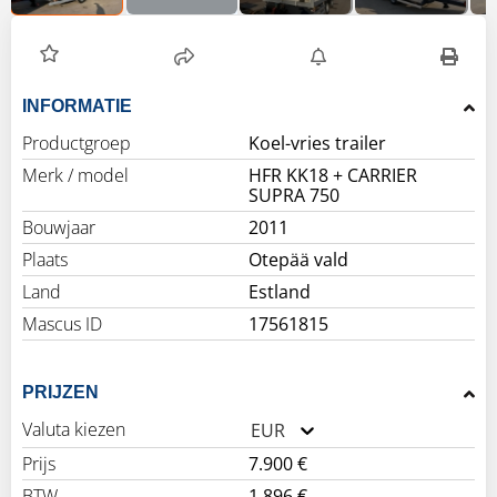
INFORMATIE
Productgroep
Koel-vries trailer
Merk / model
HFR KK18 + CARRIER
SUPRA 750
Bouwjaar
2011
Plaats
Otepää vald
Land
Estland
Mascus ID
17561815
PRIJZEN
Valuta kiezen
EUR
Prijs
7.900 €
BTW
1.896 €