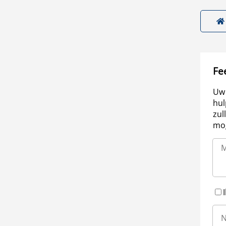
Fe
Uw 
hul
zul
mog