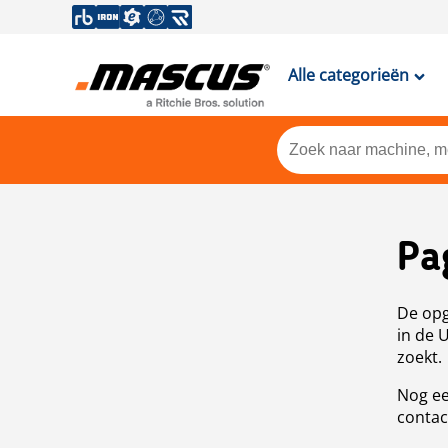
Alle categorieën
Pa
De opg
in de 
zoekt.
Nog ee
contac