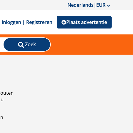
Nederlands
|
EUR
Inloggen | Registreren
Plaats advertentie
Zoek
fouten
 u
en