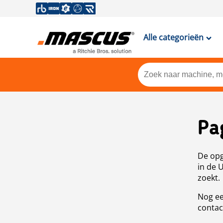
Alle categorieën
Pa
De opg
in de 
zoekt.
Nog ee
contac