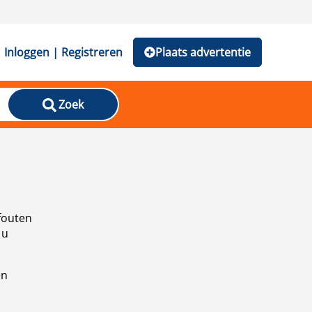
Inloggen | Registreren
Plaats advertentie
Zoek
fouten
 u
en