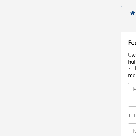
Fe
Uw 
hul
zul
mog