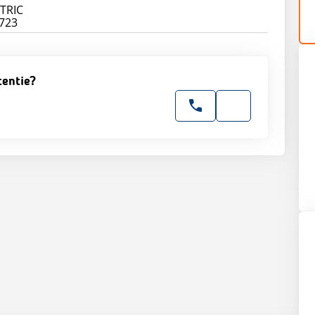
CTRIC
tentie?