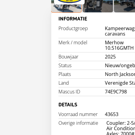
INFORMATIE
Productgroep
Kampeerwag
caravans
Merk / model
Merhow
10.516GMTH
Bouwjaar
2025
Status
Nieuw/ongeb
Plaats
North Jackso
Land
Verenigde St
Mascus ID
74E9C798
DETAILS
Voorraad nummer
43653
Overige informatie
Coupler: 2-5
Air Conditio
Axles: 7000#