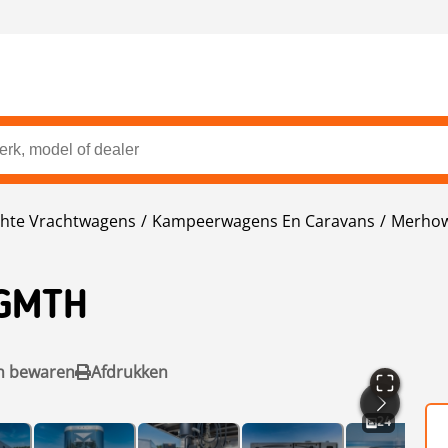
chte Vrachtwagens
Kampeerwagens En Caravans
Merho
6GMTH
n bewaren
Afdrukken
24