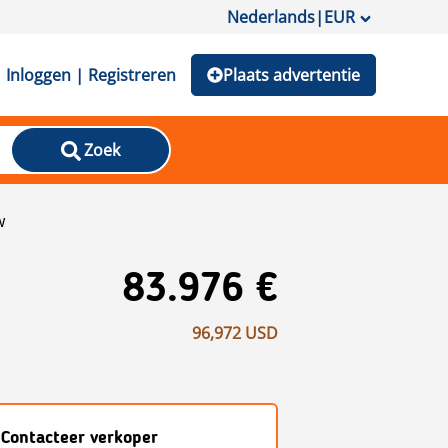
Nederlands
|
EUR
Inloggen | Registreren
Plaats advertentie
Zoek
w
83.976 €
96,972 USD
Contacteer verkoper