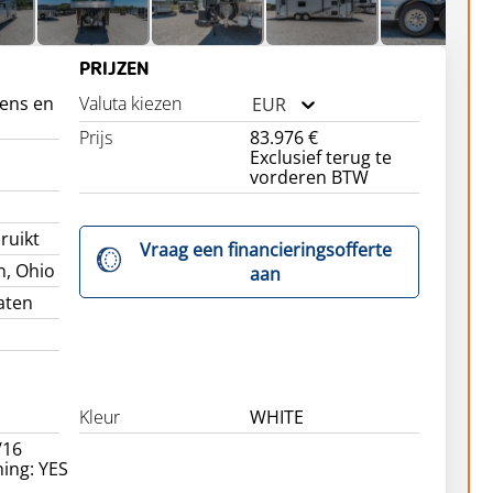
PRIJZEN
ens en
Valuta kiezen
EUR
Prijs
83.976 €
Exclusief terug te
vorderen BTW
ruikt
Vraag een financieringsofferte
n, Ohio
aan
aten
Kleur
WHITE
/16
ning: YES