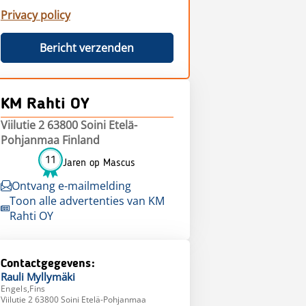
Privacy policy
Bericht verzenden
KM Rahti OY
Viilutie 2 63800 Soini Etelä-
Pohjanmaa Finland
11
Jaren op Mascus
Ontvang e-mailmelding
Toon alle advertenties van KM
Rahti OY
Contactgegevens:
Rauli
Myllymäki
Engels,Fins
Viilutie 2 63800 Soini Etelä-Pohjanmaa