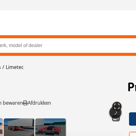
s
Limetec
P
n bewaren
Afdrukken
3