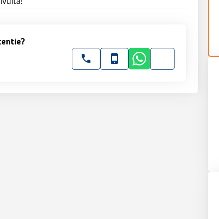
ivulta!
tentie?