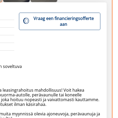
Vraag een financieringsofferte
aan
n soveltuva
 leasingrahoitus mahdollisuus! Voit hakea
 kuorma-autolle, perävaunulle tai koneelle
 joka hoituu nopeasti ja vaivattomasti kauttamme.
tukset ilman käsirahaa.
uita myynnissä olevia ajoneuvoja, perävaunuja ja