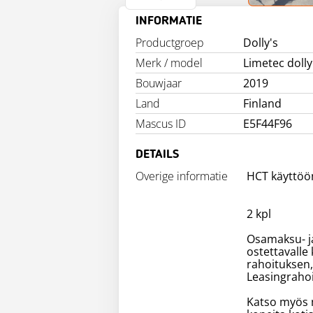
INFORMATIE
Productgroep
Dolly's
Merk / model
Limetec dolly
Bouwjaar
2019
Land
Finland
Mascus ID
E5F44F96
DETAILS
Overige informatie
HCT käyttöö
2 kpl
Osamaksu- ja
ostettavalle
rahoituksen,
Leasingrahoi
Katso myös m