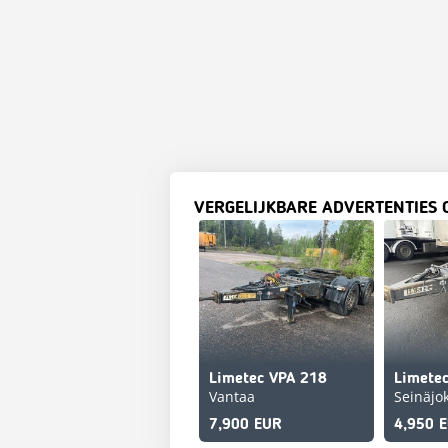
VERGELIJKBARE ADVERTENTIES 
Limetec VPA 218
Limetec
Vantaa
Seinäjok
7,900 EUR
4,950 