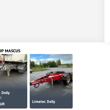
OP MASCUS
 Dolly
i
Limetec Dolly
EUR