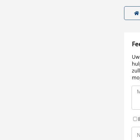
Fe
Uw 
hul
zul
mog