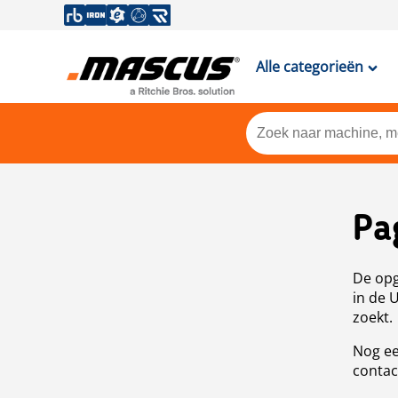
Alle categorieën
Pa
De opg
in de 
zoekt.
Nog ee
contac