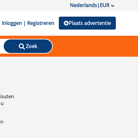
Nederlands
|
EUR
Inloggen | Registreren
Plaats advertentie
Zoek
fouten
 u
en