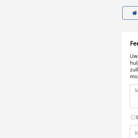
Fe
Uw 
hul
zul
mog