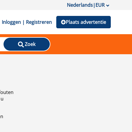
Nederlands
|
EUR
Inloggen | Registreren
Plaats advertentie
Zoek
fouten
 u
en