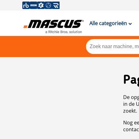
Alle categorieën
Pa
De opg
in de 
zoekt.
Nog ee
contac