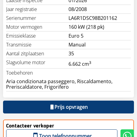
Laatste inspectie
01/2026
Jaar registratie
08/2008
Serienummer
LA6R1DSC98B201162
Motor vermogen
160 kW (218 pk)
Emissieklasse
Euro 5
Transmissie
Manual
Aantal zitplaatsen
35
Slagvolume motor
3
6.662 cm
Toebehoren
Aria condizionata passeggero, Riscaldamento,
Preriscaldatore, Frigorifero
Prijs opvragen
Contacteer verkoper
Toon telefoonnummer