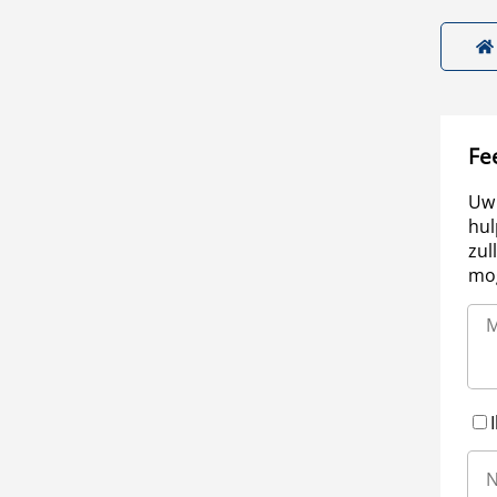
Fe
Uw 
hul
zul
mog