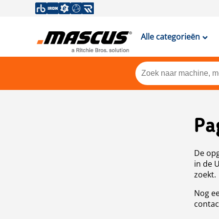
Alle categorieën
Pa
De opg
in de 
zoekt.
Nog ee
contac