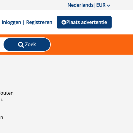
Nederlands
|
EUR
Inloggen | Registreren
Plaats advertentie
Zoek
fouten
 u
en