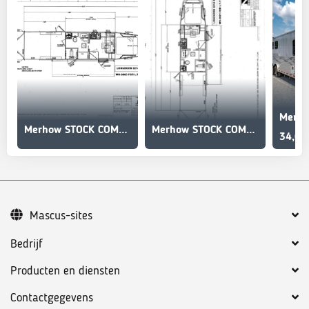
Merh
Merhow STOCK COMBO NON-STANDARD FLOOR PLAN
Merhow STOCK COMBO NON-STANDARD FLOOR PLAN
34,63
Mascus-sites
Bedrijf
Producten en diensten
Contactgegevens