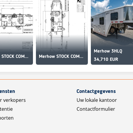
Merhow 3HLQ
Merhow STOCK COMBO NON-STANDARD FLOOR PLAN
Merhow STOCK COMBO NON-STANDARD FLOOR PLAN
34,710 EUR
iensten
Contactgegevens
r verkopers
Uw lokale kantoor
tentie
Contactformulier
porten