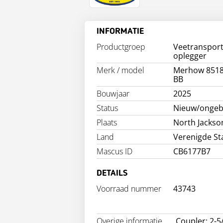
INFORMATIE
Productgroep
Veetranspor
oplegger
Merk / model
Merhow 8518
BB
Bouwjaar
2025
Status
Nieuw/ongeb
Plaats
North Jackso
Land
Verenigde St
Mascus ID
CB6177B7
DETAILS
Voorraad nummer
43743
Overige informatie
Coupler: 2-5