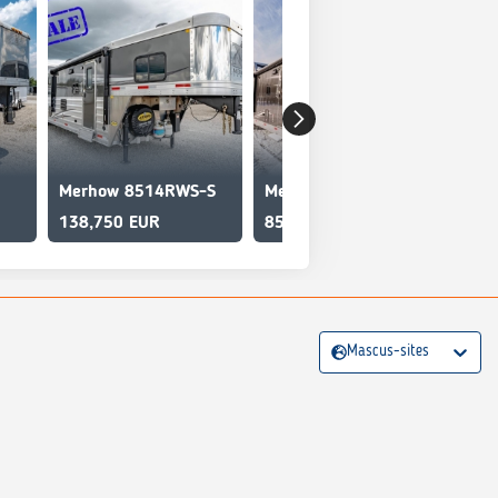
Merhow 8514RWS-S
Merhow 8312-ARKS
Me
138,750 EUR
85,910 EUR
40,
Mascus-sites