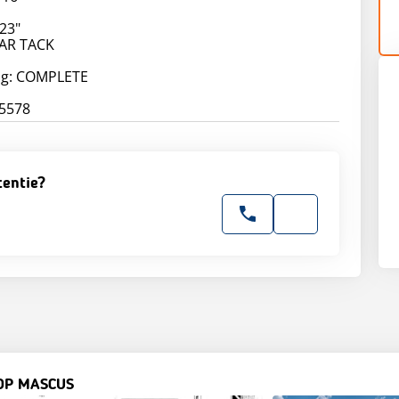
23"
EAR TACK
ng: COMPLETE
tentie?
OP MASCUS