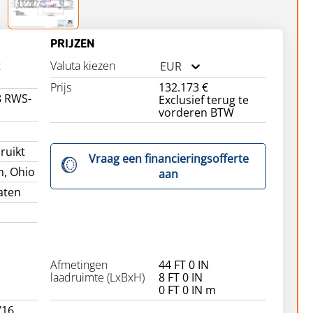
PRIJZEN
t
Valuta kiezen
EUR
Prijs
132.173 €
 RWS-
Exclusief terug te
vorderen BTW
ruikt
Vraag een financieringsofferte
n, Ohio
aan
aten
Afmetingen
44 FT 0 IN
laadruimte (LxBxH)
8 FT 0 IN
0 FT 0 IN m
/16