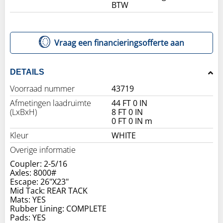
BTW
Vraag een financieringsofferte aan
DETAILS
Voorraad nummer
43719
Afmetingen laadruimte
44 FT 0 IN
(LxBxH)
8 FT 0 IN
0 FT 0 IN m
Kleur
WHITE
Overige informatie
Coupler: 2-5/16
Axles: 8000#
Escape: 26"X23"
Mid Tack: REAR TACK
Mats: YES
Rubber Lining: COMPLETE
Pads: YES