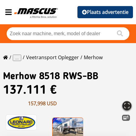
Plaats advertentie
Veetransport Oplegger
Merhow
...
Merhow
8518 RWS-BB
137.111 €
157,998 USD
1